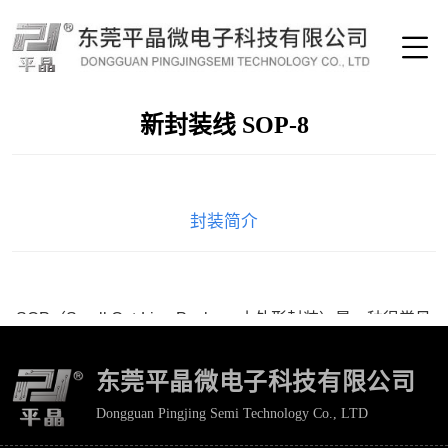
​新封装线 SOP-8
封装简介
SOP（Small Out-Line Package
小外形封装）是一种很常见
的元器件形式，引脚从封装两侧引出，呈海鸥翼状（
L
字
东莞平晶微电子科技有限公司
形），
SOP-8
封装为引脚数量为
8
的
SOP
封装，封装材料采
Dongguan Pingjing Semi Technology Co., LTD
用塑封料，封装产能为
30KK/月。