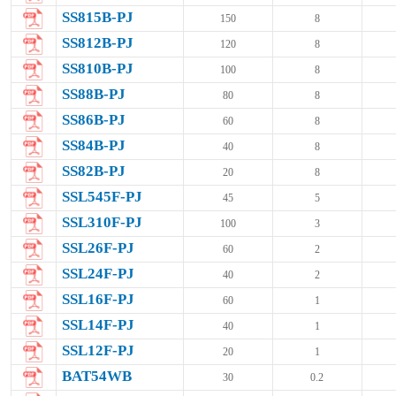
SS815B-PJ
150
8
SS812B-PJ
120
8
SS810B-PJ
100
8
SS88B-PJ
80
8
SS86B-PJ
60
8
SS84B-PJ
40
8
SS82B-PJ
20
8
SSL545F-PJ
45
5
SSL310F-PJ
100
3
SSL26F-PJ
60
2
SSL24F-PJ
40
2
SSL16F-PJ
60
1
SSL14F-PJ
40
1
SSL12F-PJ
20
1
BAT54WB
30
0.2