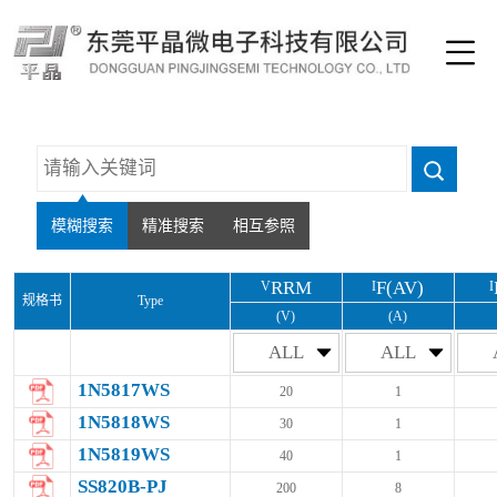
模糊搜索
精准搜索
相互参照
RRM
F(AV)
V
I
I
规格书
Type
(V)
(A)
ALL
ALL
1N5817WS
20
1
1N5818WS
30
1
1N5819WS
40
1
SS820B-PJ
200
8